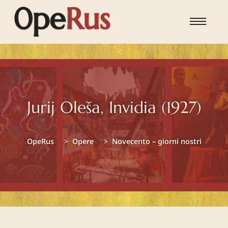
Skip to main content
Jurij Oleša, Invidia (1927)
You are here:
OpeRus
Opere
Novecento – giorni nostri