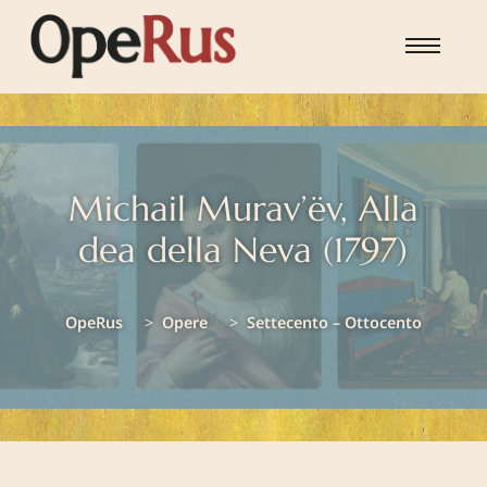
Skip to main content
Michail Murav’ëv, Alla
dea della Neva (1797)
You are here:
OpeRus
Opere
Settecento – Ottocento