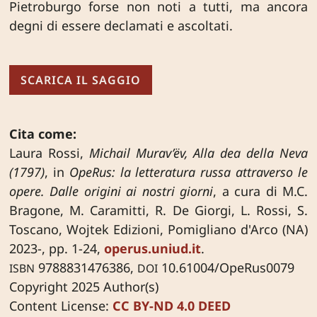
Pietroburgo forse non noti a tutti, ma ancora
degni di essere declamati e ascoltati.
SCARICA IL SAGGIO
Cita come:
Laura Rossi,
Michail Murav’ëv, Alla dea della Neva
(1797)
, in
OpeRus: la letteratura russa attraverso le
opere. Dalle origini ai nostri giorni
, a cura di M.C.
Bragone, M. Caramitti, R. De Giorgi, L. Rossi, S.
Toscano, Wojtek Edizioni, Pomigliano d'Arco (NA)
2023-, pp. 1-24,
operus.uniud.it
.
9788831476386,
10.61004/OpeRus0079
ISBN
DOI
Copyright 2025 Author(s)
Content License:
CC BY-ND 4.0 DEED