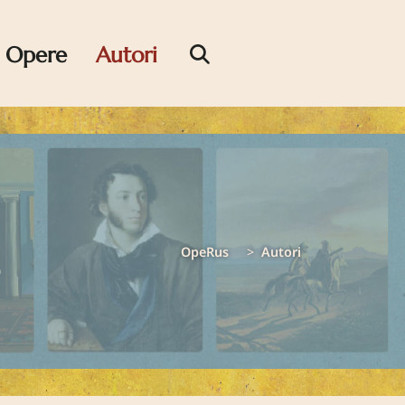
Opere
Autori
OpeRus
Autori