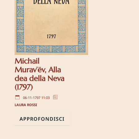
Michail
Murav’ëv, Alla
dea della Neva
(1797)
06-11-1797 11:03
LAURA ROSSI
APPROFONDISCI