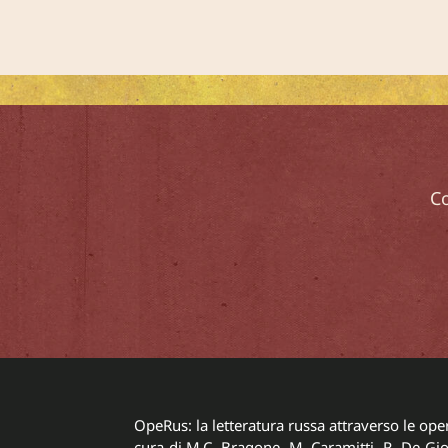
Co
OpeRus: la letteratura russa attraverso le opere
cura di M.C. Bragone, M. Caramitti, R. De Gio