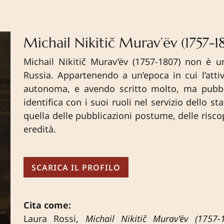
Michail Nikitič Murav’ëv (1757-1
Michail Nikitič Murav’ëv (1757-1807) non è 
Russia. Appartenendo a un’epoca in cui l’atti
autonoma, e avendo scritto molto, ma pubbli
identifica con i suoi ruoli nel servizio dello st
quella delle pubblicazioni postume, delle riscop
eredità.
SCARICA IL PROFILO
Cita come:
Laura Rossi,
Michail Nikitič Murav’ëv (1757-