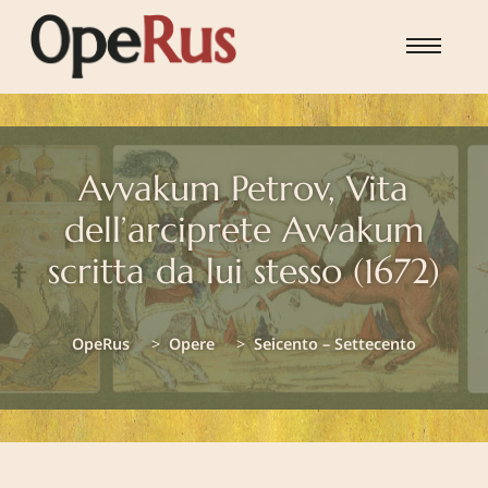
Skip to main content
Avvakum Petrov, Vita
dell’arciprete Avvakum
scritta da lui stesso (1672)
You are here:
OpeRus
Opere
Seicento – Settecento