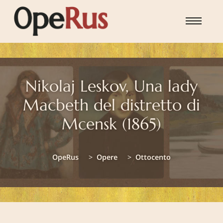
Skip to main content
Nikolaj Leskov, Una lady
Macbeth del distretto di
Mcensk (1865)
You are here:
OpeRus
Opere
Ottocento