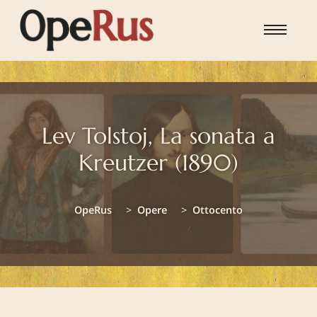
Skip to main content
Lev Tolstoj, La sonata a
Kreutzer (1890)
You are here:
OpeRus
Opere
Ottocento