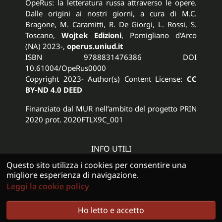
OpeRus: la letteratura russa attraverso le opere.
Dalle origini ai nostri giorni, a cura di M.C.
Bragone, M. Caramitti, R. De Giorgi, L. Rossi, S.
Toscano,
Wojtek Edizioni
, Pomigliano d'Arco
(NA) 2023-,
operus.uniud.it
ISBN 9788831476386 DOI
10.61004/OpeRus0000
Copyright 2023- Author(s) Content License:
CC
BY-ND 4.0 DEED
Finanziato dal MUR nell’ambito del progetto PRIN
2020 prot. 2020FTLX9C_001
INFO UTILI
Privacy Policy
Questo sito utilizza i cookies per consentire una
Cookie Policy
migliore esperienza di navigazione.
Copyright & Credits
Leggi la cookie policy
Ho letto e accetto