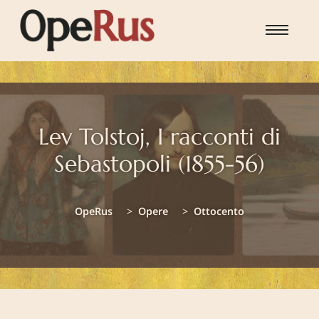
Skip to main content
Lev Tolstoj, I racconti di
Sebastopoli (1855-56)
You are here:
OpeRus
Opere
Ottocento