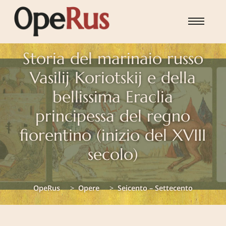
Skip to main content
Storia del marinaio russo
Vasilij Koriotskij e della
bellissima Eraclia
principessa del regno
You are here:
fiorentino (inizio del XVIII
secolo)
OpeRus
Opere
Seicento – Settecento