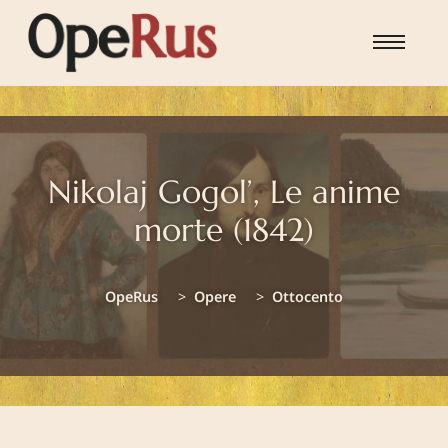
Skip to main content
Nikolaj Gogol’, Le anime
morte (1842)
You are here:
OpeRus
Opere
Ottocento