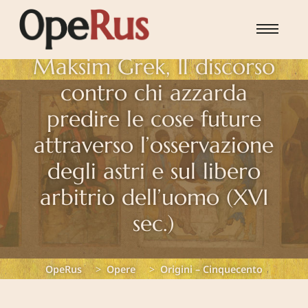
Skip to main content
Maksim Grek, Il discorso
contro chi azzarda
predire le cose future
attraverso l’osservazione
degli astri e sul libero
You are here:
arbitrio dell’uomo (XVI
sec.)
OpeRus
Opere
Origini – Cinquecento