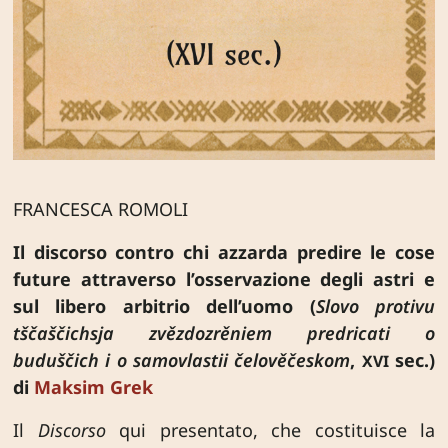
FRANCESCA ROMOLI
Il discorso contro chi azzarda predire le cose
future attraverso l’osservazione degli astri e
sul libero arbitrio dell’uomo (
Slovo protivu
tščaščichsja zvězdozrěniem predricati o
buduščich i o samovlastii čelověčeskom
,
sec.)
XVI
di
Maksim Grek
Il
Discorso
qui presentato, che costituisce la