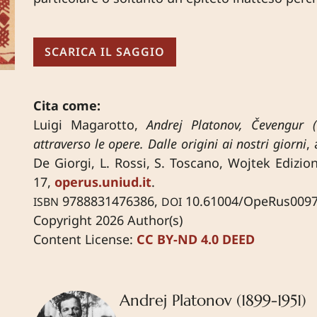
SCARICA IL SAGGIO
Cita come:
Luigi Magarotto,
Andrej Platonov, Čevengur (
attraverso le opere. Dalle origini ai nostri giorni
,
De Giorgi, L. Rossi, S. Toscano, Wojtek Edizio
17,
operus.uniud.it
.
9788831476386,
10.61004/OpeRus009
ISBN
DOI
Copyright 2026 Author(s)
Content License:
CC BY-ND 4.0 DEED
Andrej Platonov (1899-1951)