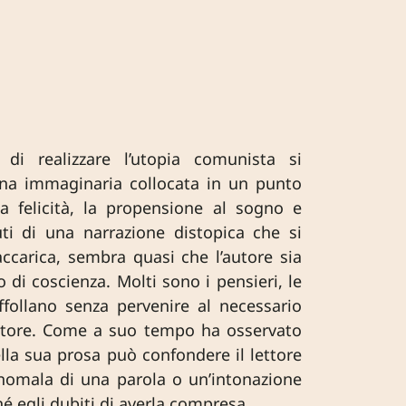
o di realizzare l’utopia comunista si
dina immaginaria collocata in un punto
la felicità, la propensione al sogno e
uti di una narrazione distopica che si
accarica, sembra quasi che l’autore sia
 di coscienza. Molti sono i pensieri, le
affollano senza pervenire al necessario
lettore. Come a suo tempo ha osservato
ella sua prosa può confondere il lettore
nomala di una parola o un’intonazione
hé egli dubiti di averla compresa.