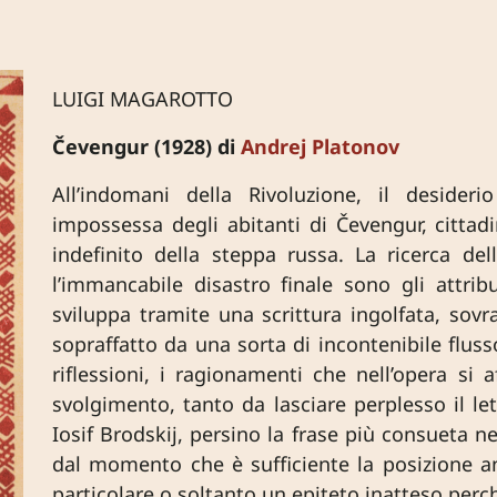
LUIGI MAGAROTTO
Čevengur (1928) di
Andrej Platonov
All’indomani della Rivoluzione, il desideri
impossessa degli abitanti di Čevengur, citta
indefinito della steppa russa. La ricerca del
l’immancabile disastro finale sono gli attrib
sviluppa tramite una scrittura ingolfata, sovr
sopraffatto da una sorta di incontenibile flusso
riflessioni, i ragionamenti che nell’opera si 
svolgimento, tanto da lasciare perplesso il 
Iosif Brodskij, persino la frase più consueta n
dal momento che è sufficiente la posizione a
particolare o soltanto un epiteto inatteso perc