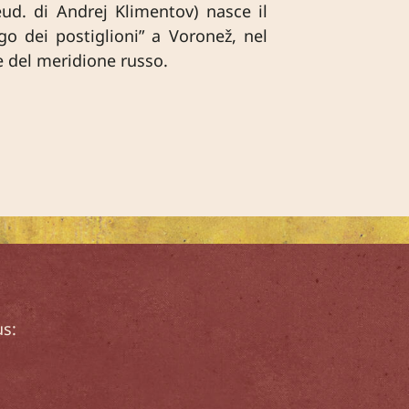
ud. di Andrej Klimentov) nasce il
o dei postiglioni” a Voronež, nel
re del meridione russo.
us: